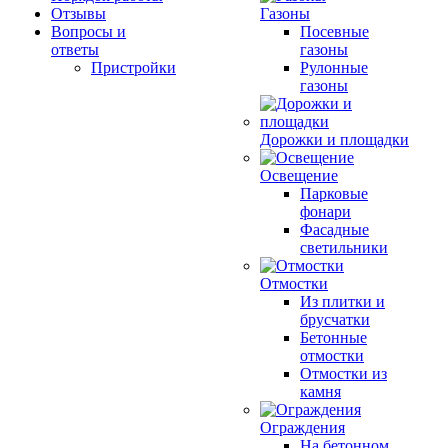
Отзывы
Газоны
Вопросы и
Посевные
ответы
газоны
Пристройки
Рулонные
газоны
Дорожки и площадки
Освещение
Парковые
фонари
Фасадные
светильники
Отмостки
Из плитки и
брусчатки
Бетонные
отмостки
Отмостки из
камня
Ограждения
На бетонном