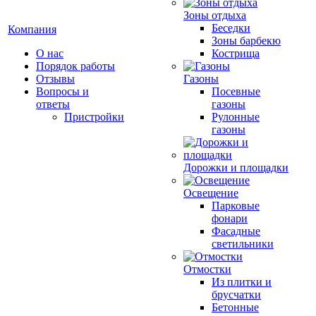
Зоны отдыха
Беседки
Компания
Зоны барбекю
О нас
Кострища
Порядок работы
Отзывы
Газоны
Вопросы и
Посевные
ответы
газоны
Пристройки
Рулонные
газоны
Дорожки и площадки
Освещение
Парковые
фонари
Фасадные
светильники
Отмостки
Из плитки и
брусчатки
Бетонные