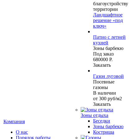
благоустройству
территории
Ландшафтное
решение «под
ключ»
Патио с летней
кухней
Зоны барбекю
Под заказ
680000 Р.
Заказать
Газон луговой
Посевные
газоны
В наличии
от 300
руб
/м2
Заказать
Зоны отдыха
Беседки
Компания
Зоны барбекю
О нас
Кострища
Порядок работы