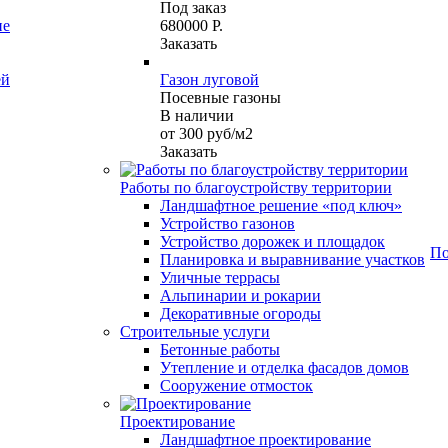
Под заказ
ие
680000 Р.
Заказать
ей
Газон луговой
Посевные газоны
В наличии
от 300
руб
/м2
Заказать
Работы по благоустройству территории
Ландшафтное решение «под ключ»
Устройство газонов
Устройство дорожек и площадок
По
Планировка и выравнивание участков
Уличные террасы
Альпинарии и рокарии
Декоративные огороды
Строительные услуги
Бетонные работы
Утепление и отделка фасадов домов
Сооружение отмосток
Проектирование
Ландшафтное проектирование