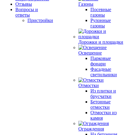
Отзывы
Газоны
Вопросы и
Посевные
ответы
газоны
Пристройки
Рулонные
газоны
Дорожки и площадки
Освещение
Парковые
фонари
Фасадные
светильники
Отмостки
Из плитки и
брусчатки
Бетонные
отмостки
Отмостки из
камня
Ограждения
На бетонном