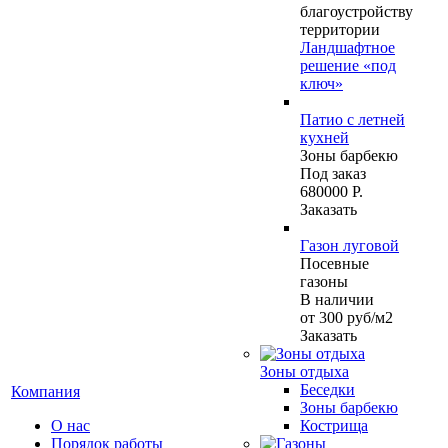
благоустройству
территории
Ландшафтное
решение «под
ключ»
Патио с летней
кухней
Зоны барбекю
Под заказ
680000 Р.
Заказать
Газон луговой
Посевные
газоны
В наличии
от 300
руб
/м2
Заказать
Зоны отдыха
Беседки
Компания
Зоны барбекю
О нас
Кострища
Порядок работы