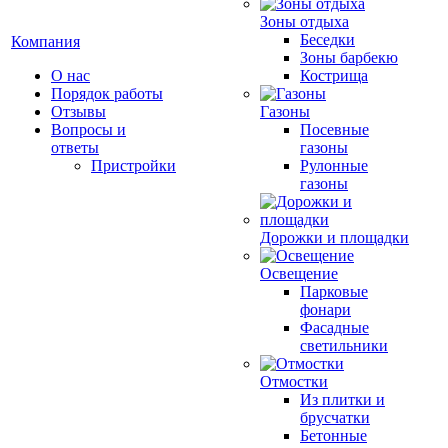
Зоны отдыха
Беседки
Компания
Зоны барбекю
О нас
Кострища
Порядок работы
Отзывы
Газоны
Вопросы и
Посевные
ответы
газоны
Пристройки
Рулонные
газоны
Дорожки и площадки
Освещение
Парковые
фонари
Фасадные
светильники
Отмостки
Из плитки и
брусчатки
Бетонные