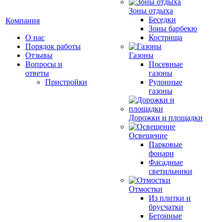
Зоны отдыха
Беседки
Компания
Зоны барбекю
О нас
Кострища
Порядок работы
Отзывы
Газоны
Вопросы и
Посевные
ответы
газоны
Пристройки
Рулонные
газоны
Дорожки и площадки
Освещение
Парковые
фонари
Фасадные
светильники
Отмостки
Из плитки и
брусчатки
Бетонные