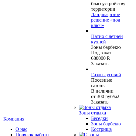
благоустройству
территории
Ландшафтное
решение «под
ключ»
Патио с летней
кухней
Зоны барбекю
Под заказ
680000 Р.
Заказать
Газон луговой
Посевные
газоны
В наличии
от 300
руб
/м2
Заказать
Зоны отдыха
Беседки
Компания
Зоны барбекю
О нас
Кострища
Порядок работы