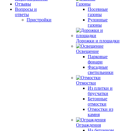
Отзывы
Газоны
Вопросы и
Посевные
ответы
газоны
Пристройки
Рулонные
газоны
Дорожки и площадки
Освещение
Парковые
фонари
Фасадные
светильники
Отмостки
Из плитки и
брусчатки
Бетонные
отмостки
Отмостки из
камня
Ограждения
На бетонном