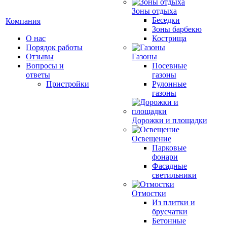
Зоны отдыха
Беседки
Компания
Зоны барбекю
О нас
Кострища
Порядок работы
Отзывы
Газоны
Вопросы и
Посевные
ответы
газоны
Пристройки
Рулонные
газоны
Дорожки и площадки
Освещение
Парковые
фонари
Фасадные
светильники
Отмостки
Из плитки и
брусчатки
Бетонные