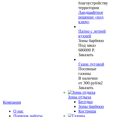
благоустройству
территории
Ландшафтное
решение «под
ключ»
Патио с летней
кухней
Зоны барбекю
Под заказ
680000 Р.
Заказать
Газон луговой
Посевные
газоны
В наличии
от 300
руб
/м2
Заказать
Зоны отдыха
Беседки
Компания
Зоны барбекю
О нас
Кострища
Порядок работы