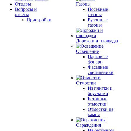
Отзывы
Газоны
Вопросы и
Посевные
ответы
газоны
Пристройки
Рулонные
газоны
Дорожки и площадки
Освещение
Парковые
фонари
Фасадные
светильники
Отмостки
Из плитки и
брусчатки
Бетонные
отмостки
Отмостки из
камня
Ограждения
На бетонном