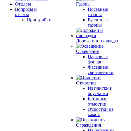
Отзывы
Газоны
Вопросы и
Посевные
ответы
газоны
Пристройки
Рулонные
газоны
Дорожки и площадки
Освещение
Парковые
фонари
Фасадные
светильники
Отмостки
Из плитки и
брусчатки
Бетонные
отмостки
Отмостки из
камня
Ограждения
На бетонном