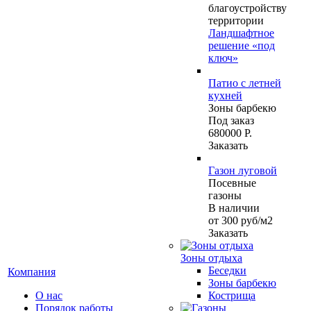
благоустройству
территории
Ландшафтное
решение «под
ключ»
Патио с летней
кухней
Зоны барбекю
Под заказ
680000 Р.
Заказать
Газон луговой
Посевные
газоны
В наличии
от 300
руб
/м2
Заказать
Зоны отдыха
Беседки
Компания
Зоны барбекю
О нас
Кострища
Порядок работы