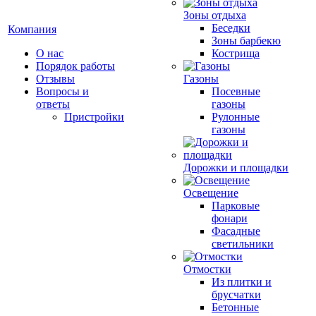
Зоны отдыха
Беседки
Компания
Зоны барбекю
О нас
Кострища
Порядок работы
Отзывы
Газоны
Вопросы и
Посевные
ответы
газоны
Пристройки
Рулонные
газоны
Дорожки и площадки
Освещение
Парковые
фонари
Фасадные
светильники
Отмостки
Из плитки и
брусчатки
Бетонные