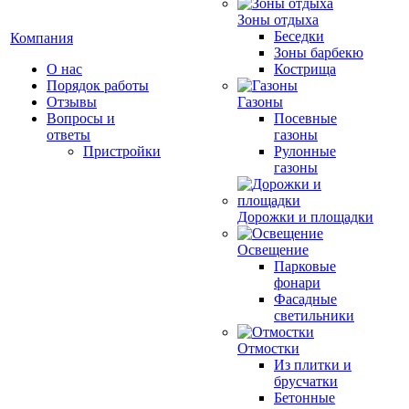
Зоны отдыха
Беседки
Компания
Зоны барбекю
О нас
Кострища
Порядок работы
Отзывы
Газоны
Вопросы и
Посевные
ответы
газоны
Пристройки
Рулонные
газоны
Дорожки и площадки
Освещение
Парковые
фонари
Фасадные
светильники
Отмостки
Из плитки и
брусчатки
Бетонные