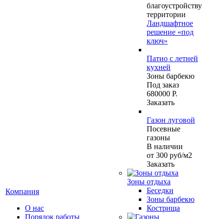
благоустройству
территории
Ландшафтное
решение «под
ключ»
Патио с летней
кухней
Зоны барбекю
Под заказ
680000 Р.
Заказать
Газон луговой
Посевные
газоны
В наличии
от 300
руб
/м2
Заказать
Зоны отдыха
Беседки
Компания
Зоны барбекю
О нас
Кострища
Порядок работы