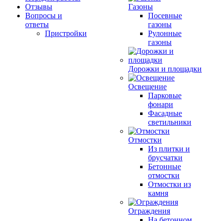
Отзывы
Газоны
Вопросы и
Посевные
ответы
газоны
Пристройки
Рулонные
газоны
Дорожки и площадки
Освещение
Парковые
фонари
Фасадные
светильники
Отмостки
Из плитки и
брусчатки
Бетонные
отмостки
Отмостки из
камня
Ограждения
На бетонном