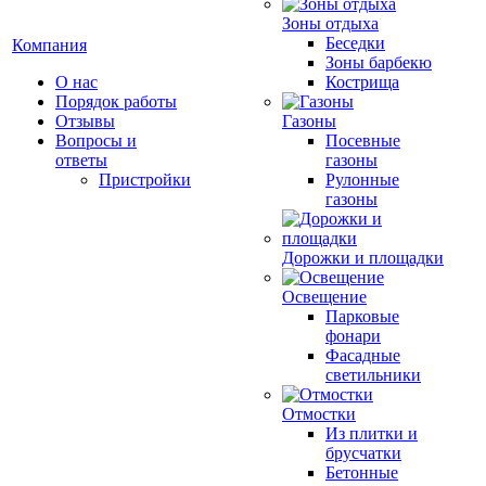
Зоны отдыха
Беседки
Компания
Зоны барбекю
О нас
Кострища
Порядок работы
Отзывы
Газоны
Вопросы и
Посевные
ответы
газоны
Пристройки
Рулонные
газоны
Дорожки и площадки
Освещение
Парковые
фонари
Фасадные
светильники
Отмостки
Из плитки и
брусчатки
Бетонные