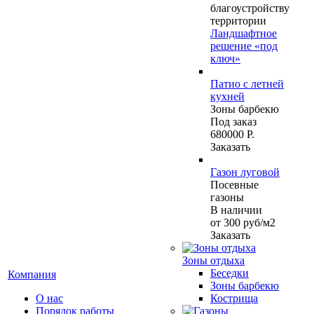
благоустройству
территории
Ландшафтное
решение «под
ключ»
Патио с летней
кухней
Зоны барбекю
Под заказ
680000 Р.
Заказать
Газон луговой
Посевные
газоны
В наличии
от 300
руб
/м2
Заказать
Зоны отдыха
Беседки
Компания
Зоны барбекю
О нас
Кострища
Порядок работы