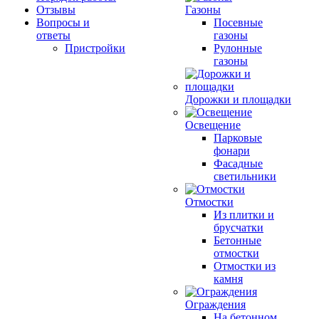
Отзывы
Газоны
Вопросы и
Посевные
ответы
газоны
Пристройки
Рулонные
газоны
Дорожки и площадки
Освещение
Парковые
фонари
Фасадные
светильники
Отмостки
Из плитки и
брусчатки
Бетонные
отмостки
Отмостки из
камня
Ограждения
На бетонном