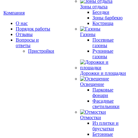
Зоны отдыха
Беседки
Компания
Зоны барбекю
О нас
Кострища
Порядок работы
Отзывы
Газоны
Вопросы и
Посевные
ответы
газоны
Пристройки
Рулонные
газоны
Дорожки и площадки
Освещение
Парковые
фонари
Фасадные
светильники
Отмостки
Из плитки и
брусчатки
Бетонные