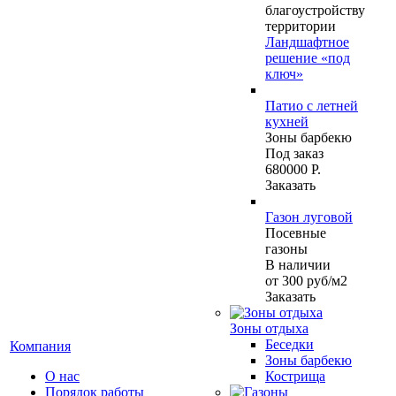
благоустройству
территории
Ландшафтное
решение «под
ключ»
Патио с летней
кухней
Зоны барбекю
Под заказ
680000 Р.
Заказать
Газон луговой
Посевные
газоны
В наличии
от 300
руб
/м2
Заказать
Зоны отдыха
Беседки
Компания
Зоны барбекю
О нас
Кострища
Порядок работы