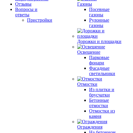
Отзывы
Газоны
Вопросы и
Посевные
ответы
газоны
Пристройки
Рулонные
газоны
Дорожки и площадки
Освещение
Парковые
фонари
Фасадные
светильники
Отмостки
Из плитки и
брусчатки
Бетонные
отмостки
Отмостки из
камня
Ограждения
На бетонном