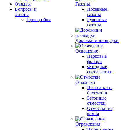
Отзывы
Газоны
Вопросы и
Посевные
ответы
газоны
Пристройки
Рулонные
газоны
Дорожки и площадки
Освещение
Парковые
фонари
Фасадные
светильники
Отмостки
Из плитки и
брусчатки
Бетонные
отмостки
Отмостки из
камня
Ограждения
На бетонном