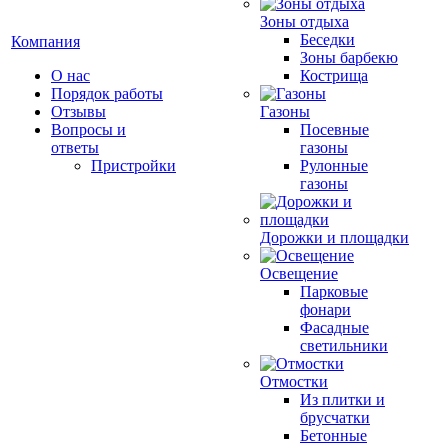
Зоны отдыха
Беседки
Компания
Зоны барбекю
О нас
Кострища
Порядок работы
Отзывы
Газоны
Вопросы и
Посевные
ответы
газоны
Пристройки
Рулонные
газоны
Дорожки и площадки
Освещение
Парковые
фонари
Фасадные
светильники
Отмостки
Из плитки и
брусчатки
Бетонные