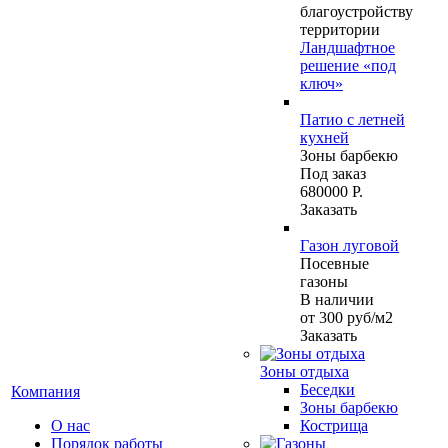
благоустройству
территории
Ландшафтное
решение «под
ключ»
Патио с летней
кухней
Зоны барбекю
Под заказ
680000 Р.
Заказать
Газон луговой
Посевные
газоны
В наличии
от 300
руб
/м2
Заказать
Зоны отдыха
Беседки
Компания
Зоны барбекю
О нас
Кострища
Порядок работы