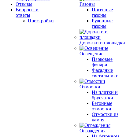
Отзывы
Газоны
Вопросы и
Посевные
ответы
газоны
Пристройки
Рулонные
газоны
Дорожки и площадки
Освещение
Парковые
фонари
Фасадные
светильники
Отмостки
Из плитки и
брусчатки
Бетонные
отмостки
Отмостки из
камня
Ограждения
На бетонном