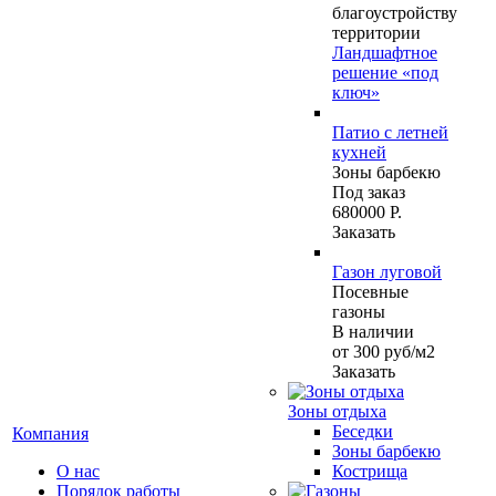
благоустройству
территории
Ландшафтное
решение «под
ключ»
Патио с летней
кухней
Зоны барбекю
Под заказ
680000 Р.
Заказать
Газон луговой
Посевные
газоны
В наличии
от 300
руб
/м2
Заказать
Зоны отдыха
Беседки
Компания
Зоны барбекю
О нас
Кострища
Порядок работы