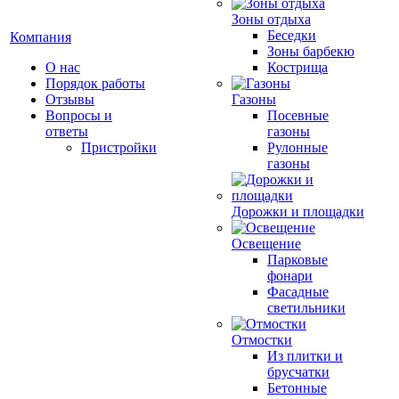
Зоны отдыха
Беседки
Компания
Зоны барбекю
О нас
Кострища
Порядок работы
Отзывы
Газоны
Вопросы и
Посевные
ответы
газоны
Пристройки
Рулонные
газоны
Дорожки и площадки
Освещение
Парковые
фонари
Фасадные
светильники
Отмостки
Из плитки и
брусчатки
Бетонные