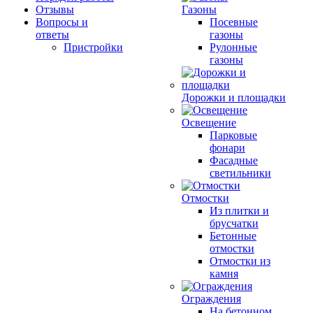
Отзывы
Газоны
Вопросы и
Посевные
ответы
газоны
Пристройки
Рулонные
газоны
Дорожки и площадки
Освещение
Парковые
фонари
Фасадные
светильники
Отмостки
Из плитки и
брусчатки
Бетонные
отмостки
Отмостки из
камня
Ограждения
На бетонном