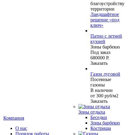
благоустройству
территории
Ландшафтное
решение «под
ключ»
Патио с летней
кухней
Зоны барбекю
Под заказ
680000 Р.
Заказать
Газон луговой
Посевные
газоны
В наличии
от 300
руб
/м2
Заказать
Зоны отдыха
Беседки
Компания
Зоны барбекю
О нас
Кострища
Порядок работы