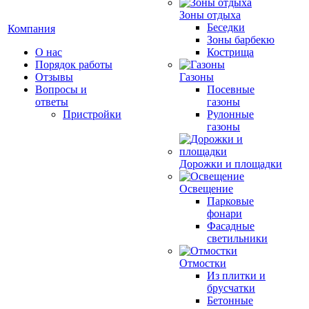
Зоны отдыха
Беседки
Компания
Зоны барбекю
О нас
Кострища
Порядок работы
Отзывы
Газоны
Вопросы и
Посевные
ответы
газоны
Пристройки
Рулонные
газоны
Дорожки и площадки
Освещение
Парковые
фонари
Фасадные
светильники
Отмостки
Из плитки и
брусчатки
Бетонные