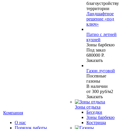
благоустройству
территории
Ландшафтное
решение «под
ключ»
Патио с летней
кухней
Зоны барбекю
Под заказ
680000 Р.
Заказать
Газон луговой
Посевные
газоны
В наличии
от 300
руб
/м2
Заказать
Зоны отдыха
Беседки
Компания
Зоны барбекю
О нас
Кострища
Порядок работы