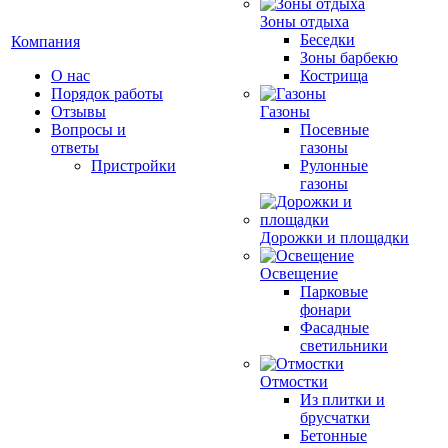
Зоны отдыха
Беседки
Компания
Зоны барбекю
О нас
Кострища
Порядок работы
Отзывы
Газоны
Вопросы и
Посевные
ответы
газоны
Пристройки
Рулонные
газоны
Дорожки и площадки
Освещение
Парковые
фонари
Фасадные
светильники
Отмостки
Из плитки и
брусчатки
Бетонные