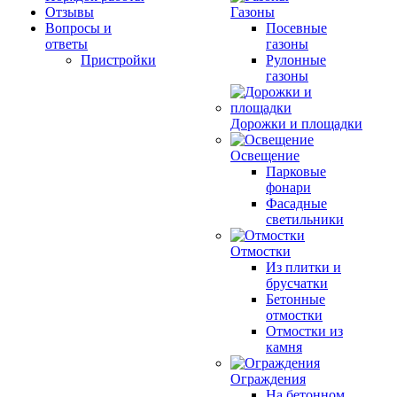
Отзывы
Газоны
Вопросы и
Посевные
ответы
газоны
Пристройки
Рулонные
газоны
Дорожки и площадки
Освещение
Парковые
фонари
Фасадные
светильники
Отмостки
Из плитки и
брусчатки
Бетонные
отмостки
Отмостки из
камня
Ограждения
На бетонном