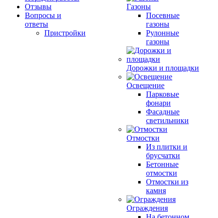
Отзывы
Газоны
Вопросы и
Посевные
ответы
газоны
Пристройки
Рулонные
газоны
Дорожки и площадки
Освещение
Парковые
фонари
Фасадные
светильники
Отмостки
Из плитки и
брусчатки
Бетонные
отмостки
Отмостки из
камня
Ограждения
На бетонном