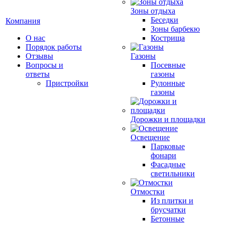
Зоны отдыха
Беседки
Компания
Зоны барбекю
О нас
Кострища
Порядок работы
Отзывы
Газоны
Вопросы и
Посевные
ответы
газоны
Пристройки
Рулонные
газоны
Дорожки и площадки
Освещение
Парковые
фонари
Фасадные
светильники
Отмостки
Из плитки и
брусчатки
Бетонные