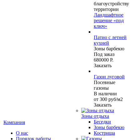
благоустройству
территории
Ландшафтное
решение «под
ключ»
Патио с летней
кухней
Зоны барбекю
Под заказ
680000 Р.
Заказать
Газон луговой
Посевные
газоны
В наличии
от 300
руб
/м2
Заказать
Зоны отдыха
Беседки
Компания
Зоны барбекю
О нас
Кострища
Порядок работы