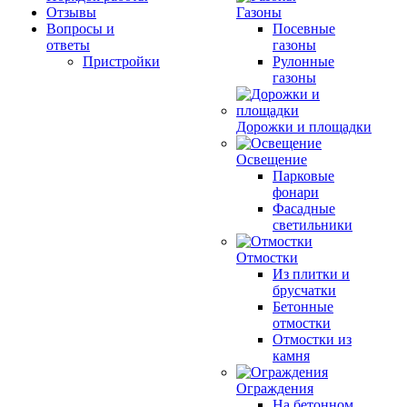
Отзывы
Газоны
Вопросы и
Посевные
ответы
газоны
Пристройки
Рулонные
газоны
Дорожки и площадки
Освещение
Парковые
фонари
Фасадные
светильники
Отмостки
Из плитки и
брусчатки
Бетонные
отмостки
Отмостки из
камня
Ограждения
На бетонном