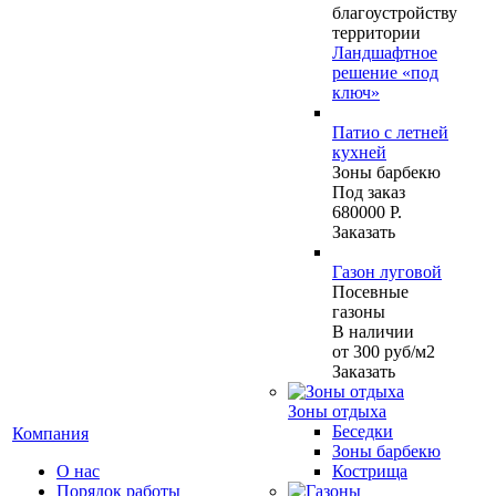
благоустройству
территории
Ландшафтное
решение «под
ключ»
Патио с летней
кухней
Зоны барбекю
Под заказ
680000 Р.
Заказать
Газон луговой
Посевные
газоны
В наличии
от 300
руб
/м2
Заказать
Зоны отдыха
Беседки
Компания
Зоны барбекю
О нас
Кострища
Порядок работы