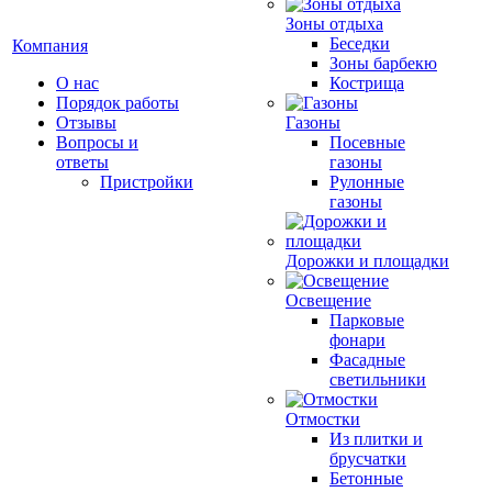
Зоны отдыха
Беседки
Компания
Зоны барбекю
О нас
Кострища
Порядок работы
Отзывы
Газоны
Вопросы и
Посевные
ответы
газоны
Пристройки
Рулонные
газоны
Дорожки и площадки
Освещение
Парковые
фонари
Фасадные
светильники
Отмостки
Из плитки и
брусчатки
Бетонные